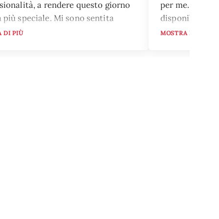
sionalità, a rendere questo giorno
per me. Lei è m
 più speciale. Mi sono sentita
disponibile. Ha
tamente a mio agio per tutta la
speciale. La co
 DI PIÙ
MOSTRA DI PIÙ
ta, e l'abito è stato davvero
zato da tutti! Sei speciale! Con
o Carmen.