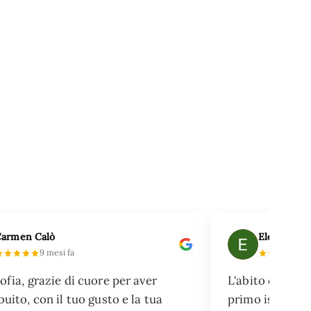
armen Calò
Elena Ces
9 mesi fa
6
ofia, grazie di cuore per aver
L'abito di Sofia
buito, con il tuo gusto e la tua
primo istante,