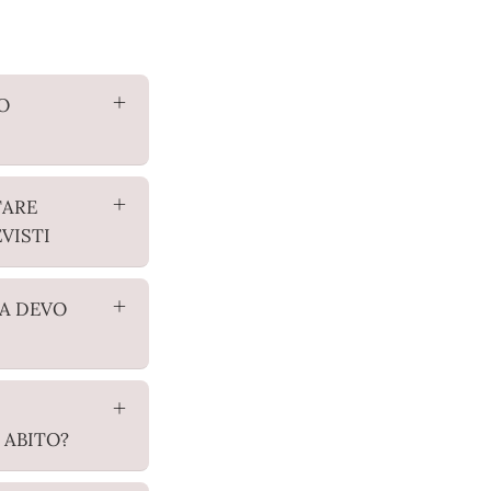
O
TARE
EVISTI
A DEVO
 ABITO?