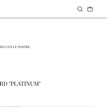
APRI CAR
Apri
la
barra
di
ricerca
ATO CON LE NOSTRE
RD "PLATINUM"