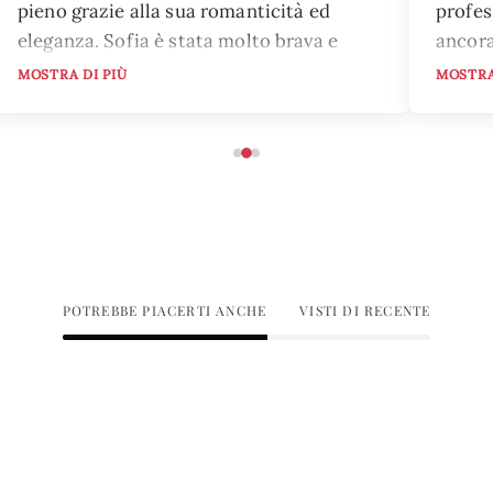
pieno grazie alla sua romanticità ed
profes
eleganza. Sofia è stata molto brava e
ancora
molto paziente con la scelta e le
comple
MOSTRA DI PIÙ
MOSTRA
successive modifiche dell'abito affinché
giorna
potessi sentirlo completamente mio.
apprez
Tornerò sicuramente a farmi coccolare
affett
nel suo atelier, i suoi abiti sono unici e la
qualità molto alta.
POTREBBE PIACERTI ANCHE
VISTI DI RECENTE