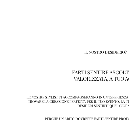
IL NOSTRO DESIDERIO?
FARTI SENTIRE ASCOLT
VALORIZZATA, A TUO A
LE NOSTRE STYLIST TI ACCOMPAGNERANNO IN UN’ESPERIENZA 
TROVARE LA CREAZIONE PERFETTA PER IL TUO EVENTO, LA TU
DESIDERI SENTIRTI QUEL GIOR
PERCHÉ UN ABITO DOVREBBE FARTI SENTIRE PROF