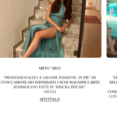
ABITO "ARIA"
"PROFESSIONALITA' E GRANDE PASSIONE. I
N PIU' DI
"D
UN'OCCASIONE HO INDOSSATO I SUOI MAGNIFICI ABITI
.
SEL
SEMBRAVANO FATTI SU MISURA PER ME"
GIULIA
COMP
CON
AFFITTALO