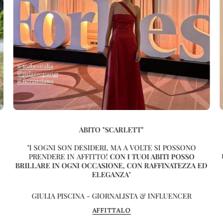
ABITO "SCARLETT"
"I SOGNI SON DESIDERI, MA A VOLTE SI POSSONO
PRENDERE IN AFFITTO!
CON I TUOI ABITI POSSO
BRILLARE IN OGNI OCCASIONE, CON RAFFINATEZZA ED
ELEGANZA
"
GIULIA PISCINA - GIORNALISTA & INFLUENCER
AFFITTALO