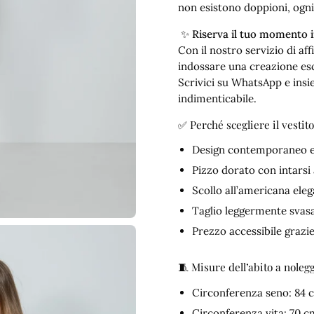
non esistono doppioni, ogni 
✨
Riserva il tuo momento
Con il nostro servizio di af
indossare una creazione esc
Scrivici su WhatsApp e insi
indimenticabile.
✅ Perché scegliere il vestit
Design contemporaneo e 
Pizzo dorato con intarsi 
Scollo all’americana ele
Taglio leggermente svasat
Prezzo accessibile grazie
🧵 Misure dell’abito a noleg
Circonferenza seno: 84 
Circonferenza vita: 70 c