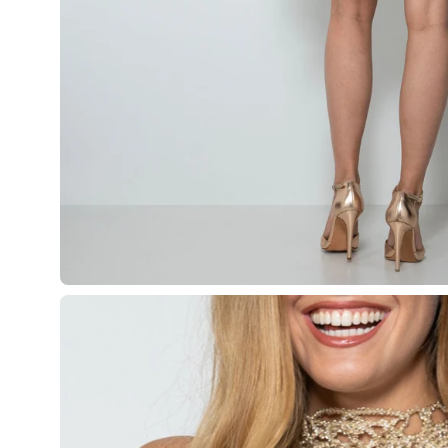
Apri
lightbox
dell'immagine