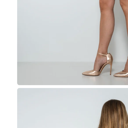
Apri
lightbox
dell'immagine