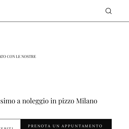
Apri
la
barra
di
ricerca
ATO CON LE NOSTRE
esimo a noleggio in pizzo Milano
PRENOTA UN APPUNTAMENTO
FERITI