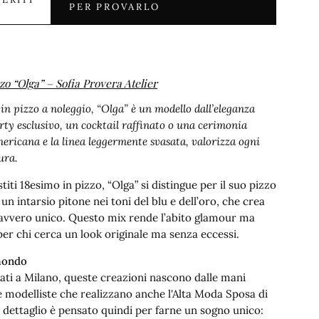
PER PROVARLO
zo “Olga” – Sofia Provera Atelier
 in pizzo a noleggio, “Olga” è un modello dall’eleganza
ty esclusivo, un cocktail raffinato o una cerimonia
’americana e la linea leggermente svasata, valorizza ogni
ura.
iti 18esimo in pizzo, “Olga” si distingue per il suo pizzo
un intarsio pitone nei toni del blu e dell’oro, che crea
davvero unico. Questo mix rende l’abito glamour ma
per chi cerca un look originale ma senza eccessi.
 mondo
zati a Milano, queste creazioni nascono dalle mani
 e modelliste che realizzano anche l'Alta Moda Sposa di
i dettaglio è pensato quindi per farne un sogno unico: