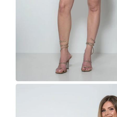
Apri
lightbox
dell'immagine