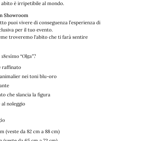
abito è irripetibile al mondo.
 in Showroom
fitto puoi vivere di conseguenza l’esperienza di
lusiva per il tuo evento.
eme troveremo l'abito che ti farà sentire
o 18esimo “Olga”?
raffinato
animalier nei toni blu-oro
gante
o che slancia la figura
 al noleggio
gio
cm (veste da 82 cm a 88 cm)
m (veste da 65 cm a 72 cm)