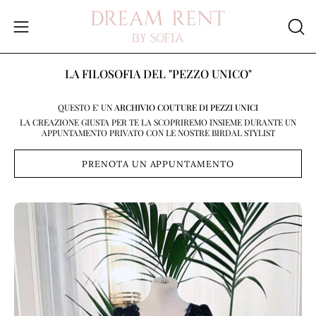
Salta
al
Apri
APR
contenuto
LA
menu
BAR
di
LA FILOSOFIA DEL "PEZZO UNICO"
DI
navigazione
RIC
QUESTO E' UN
ARCHIVIO COUTURE DI PEZZI UNICI
LA CREAZIONE GIUSTA PER TE LA SCOPRIREMO INSIEME DURANTE UN
APPUNTAMENTO PRIVATO CON LE NOSTRE BIRDAL STYLIST
PRENOTA UN APPUNTAMENTO
Apri
Ap
lightbox
li
dell'immagine
de