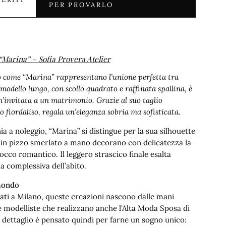
PER PROVARLO
“Marina” – Sofia Provera Atelier
o come “Marina” rappresentano l’unione perfetta tra
modello lungo, con scollo quadrato e raffinata spallina, è
n’invitata a un matrimonio. Grazie al suo taglio
o fiordaliso, regala un’eleganza sobria ma sofisticata.
ia a noleggio, “Marina” si distingue per la sua silhouette
rti in pizzo smerlato a mano decorano con delicatezza la
cco romantico. Il leggero strascico finale esalta
a complessiva dell’abito.
 mondo
zati a Milano, queste creazioni nascono dalle mani
 e modelliste che realizzano anche l'Alta Moda Sposa di
i dettaglio è pensato quindi per farne un sogno unico: