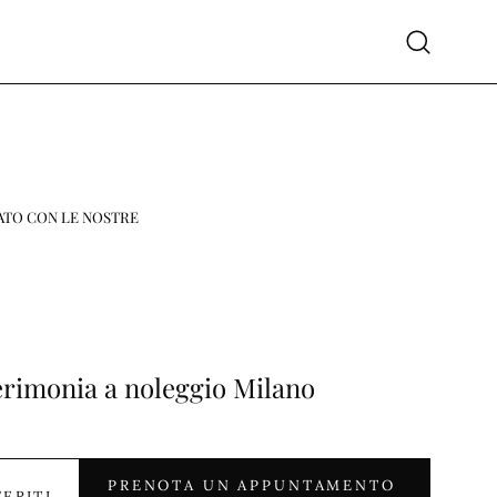
Apri
la
barra
di
ricerca
ATO CON LE NOSTRE
rimonia a noleggio Milano
PRENOTA UN APPUNTAMENTO
FERITI