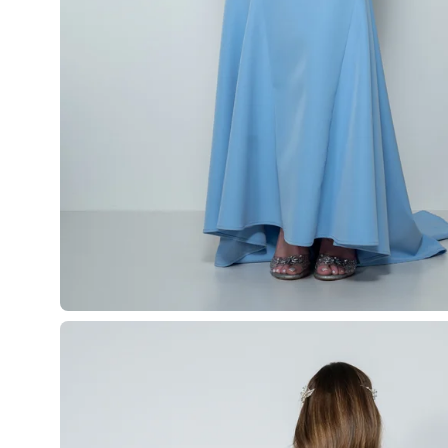
Apri
lightbox
dell'immagine