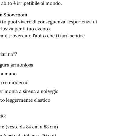
abito è irripetibile al mondo.
 in Showroom
fitto puoi vivere di conseguenza l’esperienza di
lusiva per il tuo evento.
eme troveremo l'abito che ti farà sentire
“Marina”?
figura armoniosa
o a mano
nato e moderno
cerimonia a sirena a noleggio
uto leggermente elastico
io:
cm (veste da 84 cm a 88 cm)
m (veste da 64 cm a 70 cm)