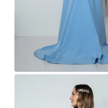
Apri
lightbox
dell'immagine