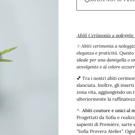
Abiti Cerimonia a noleggio 
✨ Abiti cerimonia a noleggi
eleganza e praticità. Questo 
ideale per una damigella o u
avvolgente e al colore azzurr
💕 Tra i nostri abiti cerimon
slanciata. Inoltre, gli inse
zona vita, aggiungendo un to
ulteriormente la raffinatezz
🪡 Abiti couture e unici al
Progettati da Sofia e realiz
sapienti di Première, sarte
"Sofia Provera Atelier". Ogn