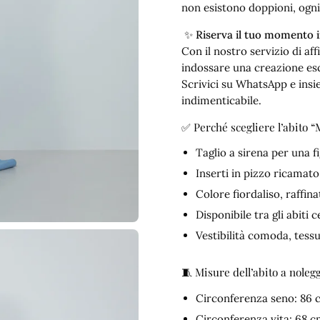
non esistono doppioni, ogni 
✨
Riserva il tuo momento
Con il nostro servizio di af
indossare una creazione esc
Scrivici su WhatsApp e insi
indimenticabile.
✅ Perché scegliere l’abito 
Taglio a sirena per una 
Inserti in pizzo ricamat
Colore fiordaliso, raffi
Disponibile tra gli abiti 
Vestibilità comoda, tess
🧵 Misure dell’abito a nolegg
Circonferenza seno: 86 
Circonferenza vita: 68 c