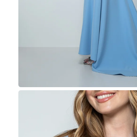
Apri
lightbox
dell'immagine