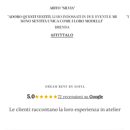
ABITO "SILVIA"
"
ADORO QUESTI VESTITI
, LI HO INDOSSATI IN DUE EVENTI E
MI
"
SONO SENTITA UNICA COME I LORO MODELLI
"
BRENDA
AFFITTALO
DREAM RENT BY SOFIA
5.0
72 recensioni su
Google
Le clienti raccontano la loro esperienza in atelier