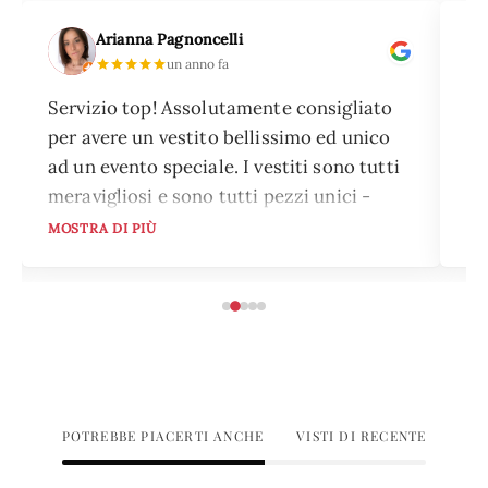
Arianna Pagnoncelli
un anno fa
Servizio top! Assolutamente consigliato
Ho
per avere un vestito bellissimo ed unico
pi
ad un evento speciale. I vestiti sono tutti
pi
meravigliosi e sono tutti pezzi unici -
el
nessuna sarà vestita come te! Ampia
mo
MOSTRA DI PIÙ
MO
scelta sia di colori che di stili, che si
su
addice a qualsiasi evento per il quale tu
po
stia cercando un abito. Il servizio è
To
preciso e puntuale, devi solo ritirare
ne
l'abito che hai scelto prima dell'evento e
qu
consegnarlo alla data prestabilita, a tutto
il resto ci pensa Dream Rent.
POTREBBE PIACERTI ANCHE
VISTI DI RECENTE