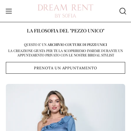
Salta
al
Apri
APR
contenuto
LA
menu
BAR
di
LA FILOSOFIA DEL "PEZZO UNICO"
DI
navigazione
RIC
QUESTO E' UN
ARCHIVIO COUTURE DI PEZZI UNICI
LA CREAZIONE GIUSTA PER TE LA SCOPRIREMO INSIEME DURANTE UN
APPUNTAMENTO PRIVATO CON LE NOSTRE BIRDAL STYLIST
PRENOTA UN APPUNTAMENTO
Apri
Ap
lightbox
li
dell'immagine
de