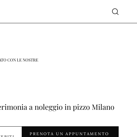
Apri
la
barra
di
ricerca
ATO CON LE NOSTRE
rimonia a noleggio in pizzo Milano
PRENOTA UN APPUNTAMENTO
FERITI