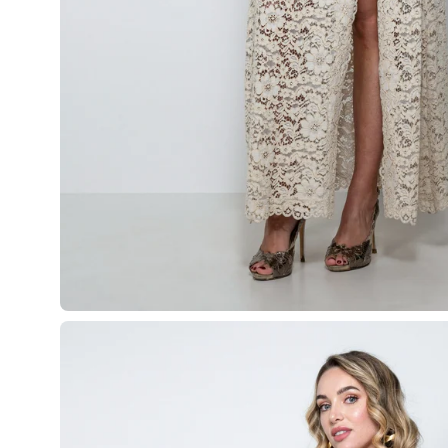
Apri
lightbox
dell'immagine