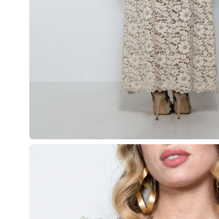
Apri
lightbox
dell'immagine