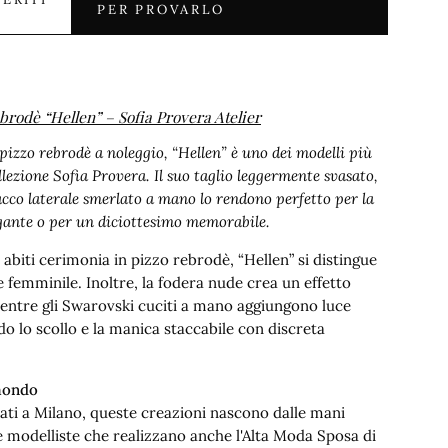
PER PROVARLO
brodè “Hellen” – Sofia Provera Atelier
pizzo rebrodè a noleggio, “Hellen” è uno dei modelli più
ollezione Sofia Provera. Il suo taglio leggermente svasato,
acco laterale smerlato a mano lo rendono perfetto per la
gante o per un diciottesimo memorabile.
i abiti cerimonia in pizzo rebrodè, “Hellen” si distingue
 e femminile. Inoltre, la fodera nude crea un effetto
ntre gli Swarovski cuciti a mano aggiungono luce
do lo scollo e la manica staccabile con discreta
 mondo
zati a Milano, queste creazioni nascono dalle mani
 e modelliste che realizzano anche l'Alta Moda Sposa di