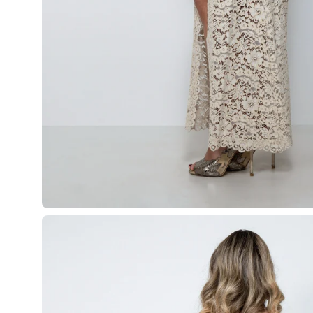
Apri
lightbox
dell'immagine