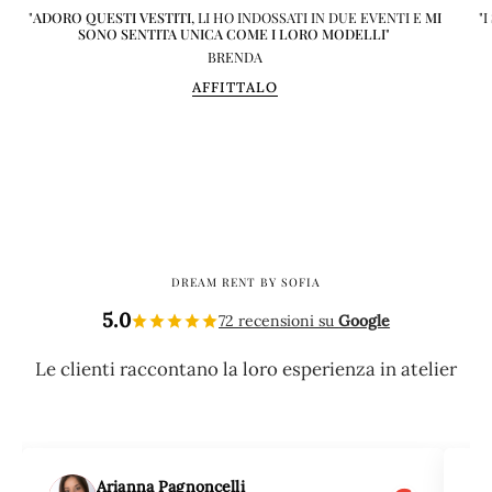
"
ADORO QUESTI VESTITI
, LI HO INDOSSATI IN DUE EVENTI E
MI
"
SONO SENTITA UNICA COME I LORO MODELLI
"
BRENDA
AFFITTALO
DREAM RENT BY SOFIA
5.0
72 recensioni su
Google
Le clienti raccontano la loro esperienza in atelier
Arianna Pagnoncelli