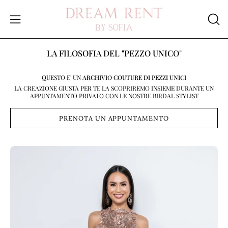
Salta
al
Apri
APR
contenuto
LA
menu
BAR
di
LA FILOSOFIA DEL "PEZZO UNICO"
DI
navigazione
RIC
QUESTO E' UN
ARCHIVIO COUTURE DI PEZZI UNICI
LA CREAZIONE GIUSTA PER TE LA SCOPRIREMO INSIEME DURANTE UN
APPUNTAMENTO PRIVATO CON LE NOSTRE BIRDAL STYLIST
PRENOTA UN APPUNTAMENTO
Apri
Ap
lightbox
li
dell'immagine
de