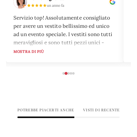
un anno fa
Servizio top! Assolutamente consigliato
Ho
per avere un vestito bellissimo ed unico
pi
ad un evento speciale. I vestiti sono tutti
pi
meravigliosi e sono tutti pezzi unici -
el
nessuna sarà vestita come te! Ampia
mo
MOSTRA DI PIÙ
MO
scelta sia di colori che di stili, che si
su
addice a qualsiasi evento per il quale tu
po
stia cercando un abito. Il servizio è
To
preciso e puntuale, devi solo ritirare
ne
l'abito che hai scelto prima dell'evento e
qu
consegnarlo alla data prestabilita, a tutto
il resto ci pensa Dream Rent.
POTREBBE PIACERTI ANCHE
VISTI DI RECENTE