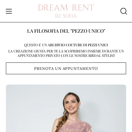
Salta
al
Apri
APR
contenuto
LA
menu
BAR
di
LA FILOSOFIA DEL "PEZZO UNICO"
DI
navigazione
RIC
QUESTO E' UN
ARCHIVIO COUTURE DI PEZZI UNICI
LA CREAZIONE GIUSTA PER TE LA SCOPRIREMO INSIEME DURANTE UN
APPUNTAMENTO PRIVATO CON LE NOSTRE BIRDAL STYLIST
PRENOTA UN APPUNTAMENTO
Apri
Ap
lightbox
li
dell'immagine
de