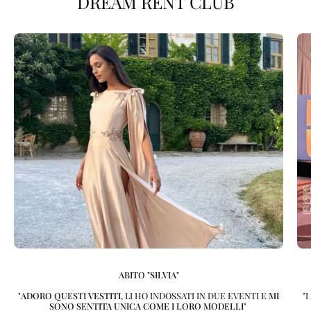
DREAM RENT CLUB
ABITO "SILVIA"
"
ADORO QUESTI VESTITI
, LI HO INDOSSATI IN DUE EVENTI E
MI
"
SONO SENTITA UNICA COME I LORO MODELLI
"