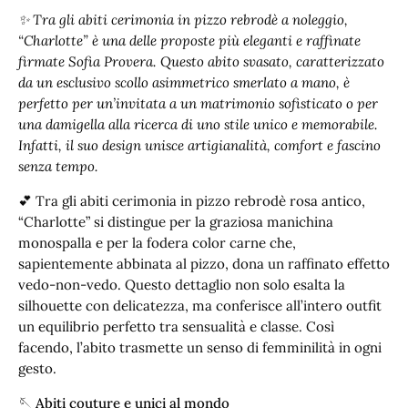
✨ Tra gli abiti cerimonia in pizzo rebrodè a noleggio,
“Charlotte” è una delle proposte più eleganti e raffinate
firmate Sofia Provera. Questo abito svasato, caratterizzato
da un esclusivo scollo asimmetrico smerlato a mano, è
perfetto per un’invitata a un matrimonio sofisticato o per
una damigella alla ricerca di uno stile unico e memorabile.
Infatti, il suo design unisce artigianalità, comfort e fascino
senza tempo.
💕 Tra gli abiti cerimonia in pizzo rebrodè rosa antico,
“Charlotte” si distingue per la graziosa manichina
monospalla e per la fodera color carne che,
sapientemente abbinata al pizzo, dona un raffinato effetto
vedo-non-vedo. Questo dettaglio non solo esalta la
silhouette con delicatezza, ma conferisce all’intero outfit
un equilibrio perfetto tra sensualità e classe. Così
facendo, l’abito trasmette un senso di femminilità in ogni
gesto.
🪡 Abiti couture e unici al mondo