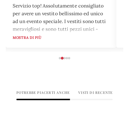
Servizio top! Assolutamente consigliato
Ho
per avere un vestito bellissimo ed unico
pi
ad un evento speciale. I vestiti sono tutti
pi
meravigliosi e sono tutti pezzi unici -
el
nessuna sarà vestita come te! Ampia
mo
MOSTRA DI PIÙ
MO
scelta sia di colori che di stili, che si
su
addice a qualsiasi evento per il quale tu
po
stia cercando un abito. Il servizio è
To
preciso e puntuale, devi solo ritirare
ne
l'abito che hai scelto prima dell'evento e
qu
consegnarlo alla data prestabilita, a tutto
il resto ci pensa Dream Rent.
POTREBBE PIACERTI ANCHE
VISTI DI RECENTE