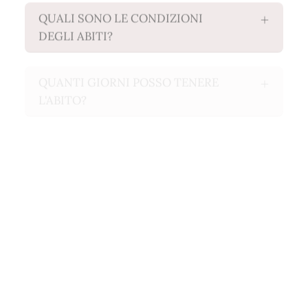
QUALI SONO LE CONDIZIONI
DEGLI ABITI?
QUANTI GIORNI POSSO TENERE
L'ABITO?
NON RIESCO A RIPORTARE
L'ABITO NEI TEMPI PREVISTI
QUANTO TEMPO PRIMA DEVO
PRENOTARE L'ABITO?
POSSO CAMBIARE LA
PRENOTAZIONE DI UN ABITO?
SI POSSONO FARE MODIFICHE