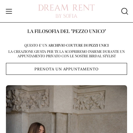
Salta
al
Apri
APR
contenuto
LA
menu
BAR
di
LA FILOSOFIA DEL "PEZZO UNICO"
DI
navigazione
RIC
QUESTO E' UN
ARCHIVIO COUTURE DI PEZZI UNICI
LA CREAZIONE GIUSTA PER TE LA SCOPRIREMO INSIEME DURANTE UN
APPUNTAMENTO PRIVATO CON LE NOSTRE BIRDAL STYLIST
PRENOTA UN APPUNTAMENTO
Apri
Ap
lightbox
li
dell'immagine
de