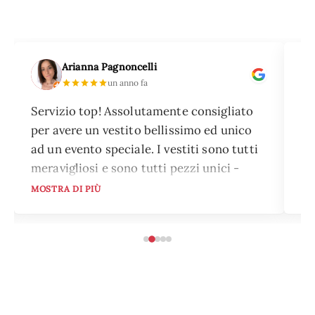
Arianna Pagnoncelli
un anno fa
Servizio top! Assolutamente consigliato
Ho
per avere un vestito bellissimo ed unico
pi
ad un evento speciale. I vestiti sono tutti
pi
meravigliosi e sono tutti pezzi unici -
el
nessuna sarà vestita come te! Ampia
mo
MOSTRA DI PIÙ
MO
scelta sia di colori che di stili, che si
su
addice a qualsiasi evento per il quale tu
po
stia cercando un abito. Il servizio è
To
preciso e puntuale, devi solo ritirare
ne
l'abito che hai scelto prima dell'evento e
qu
consegnarlo alla data prestabilita, a tutto