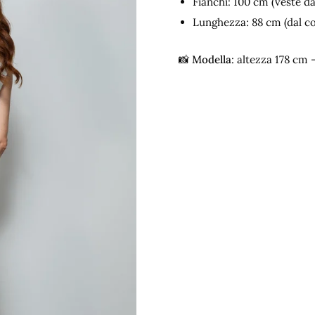
Fianchi: 100 cm (veste d
Lunghezza: 88 cm (dal col
📸
Modella
: altezza 178 cm 