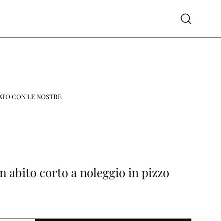
Apri
la
barra
di
ricerca
ATO CON LE NOSTRE
 abito corto a noleggio in pizzo