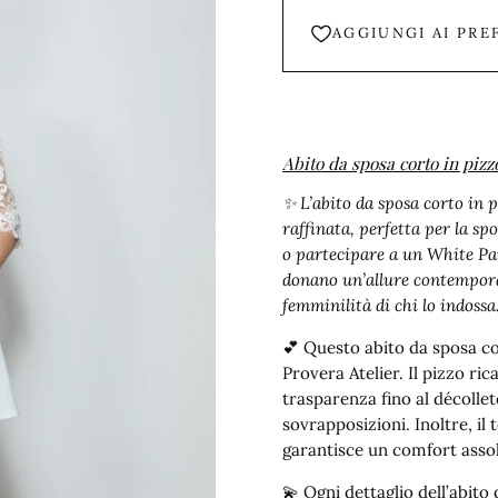
AGGIUNGI AI PRE
Abito da sposa corto in pizz
✨ L’
abito da sposa corto in p
raffinata, perfetta per la s
o partecipare a un White Par
donano un’allure contemporan
femminilità di chi lo indossa
💕 Questo abito da sposa cor
Provera Atelier. Il pizzo ri
trasparenza fino al décollet
sovrapposizioni. Inoltre, il
garantisce un comfort assolu
💫 Ogni dettaglio dell’abito 