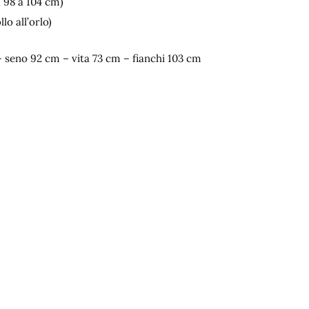
a 98 a 104 cm)
lo all’orlo)
– seno 92 cm – vita 73 cm – fianchi 103 cm