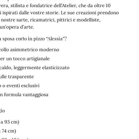
era, stilista e fondatrice dell’Atelier, che da oltre 10
li ispirati dalle vostre storie. Le sue creazioni prendono
e nostre sarte, ricamatrici, pittrici e modelliste,
un’opera d’arte.
a sposa corto in pizzo “Alessia”?
scollo asimmetrico moderno
er un tocco artigianale
aldo, leggermente elasticizzato
ulle trasparente
 o eventi esclusivi
on formula vantaggiosa
gio
 a 93 cm)
a 74 cm)