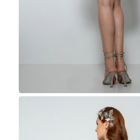
Apri
lightbox
dell'immagine