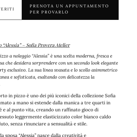
PRENOTA UN APPUNTAMENTO
FERITI
PER PROVARLO
o “Alessia” – Sofia Provera Atelier
izzo a noleggio “Alessia”
è una scelta moderna, fresca e
posa che desidera sorprendere con un secondo look elegante
ty esclusivo. La sua linea svasata e lo scollo asimmetrico
ea e sofisticata, esaltando con delicatezza la
.
to in pizzo è uno dei più iconici della collezione Sofia
camato a mano si estende dalla manica a tre quarti in
é e al punto vita, creando un raffinato gioco di
 tessuto leggermente elasticizzato color bianco caldo
to, senza rinunciare a sensualità e stile.
da sposa “Alessia” nasce dalla creatività e