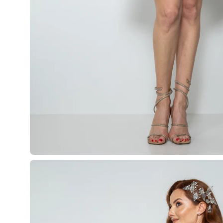
Apri
lightbox
dell'immagine