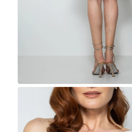
Apri
lightbox
dell'immagine